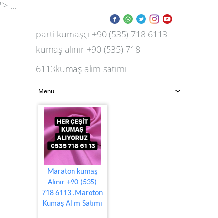
"> ...
parti kumaşçı +90 (535) 718 6113
kumaş alınır +90 (535) 718
6113kumaş alım satımı
Maraton kumaş
Alınır +90 (535)
718 6113 .Maroton
Kumaş Alım Satımı