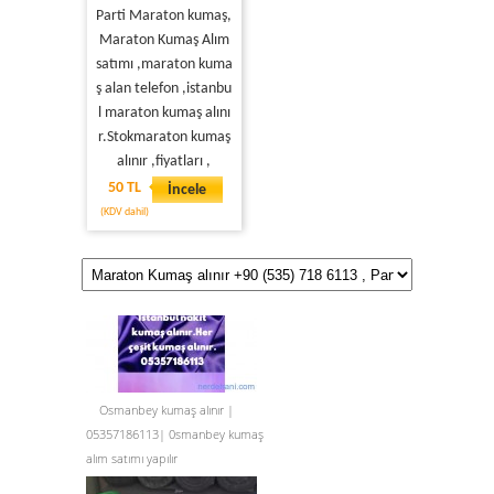
Parti Maraton kumaş,
Maraton Kumaş Alım
satımı ,maraton kuma
ş alan telefon ,istanbu
l maraton kumaş alını
r.Stokmaraton kumaş
alınır ,fiyatları ,
50 TL
İncele
(KDV dahil)
Osmanbey kumaş alınır |
05357186113| 0smanbey kumaş
alım satımı yapılır