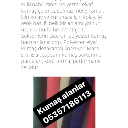
kullanabilirsiniz. Polyester elyaf
kumaş çekmez solmaz, net yıkamak
için kolay ve kuruması için kolay, iyi
renk haslığı belli bir anlamı yoktur,
uzun ömürlü bir avantajdır.
Seksenlerin Dacron polyester kumaş
harmanlanır pop. Polyester elyaf
kumaş dezavantaj korkuyor Mars,
sıkı, ıslak saydam kumaş sürtünme
parçaları, kötü termal performans
sel olur.