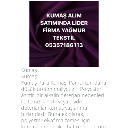
Kumaş
Kumaş
Kumaş Parti Kumaş. Pamuktan daha
düşük üretim maliyetleri. Polyester
asittir. bir alkalin deterjan nedenleri
ile temizlik nötr veya asidik
deterjanlar kumaş yaşlanma
hızlandırdı. Buna ek olarak,
polyester elyaf malzemesi için
kumaşlar genellikle hat üzerinde ütü