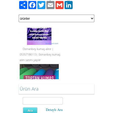
Paylaş
Facebook
Twitter
Email
Gmail
LinkedIn
Osmanbey kumaş alınır |
05357186113| 0smanbey kumaş
alım satımı yapılır
Ürün Ara
Toptan kumaş alınır |
Detaylı Ara
05357186113 | Toptan kumaş