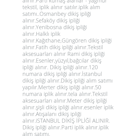
alınır.Parti kumaş alanlar - yağmur
tekstil, iplik alınır satılır.iplik alım
satımı..Osmanbey dikiş ipliği
alınır.Sefaköy dikiş ipliği
alınır.Yenibosna dikiş ipliği
alınır.Halklı iplik
alınır.Kağıthane,Güngören dikiş ipliği
alınır.Fatih dikiş ipliği alınır.Tekstil
aksesuarları alınır Rami dikiş ipliği
alınır.Esenler,yüzyıl,bağcılar dikiş
ipliği alınır. Dikiş ipliği alınır.120
numara dikiş ipliği alınır.İstanbul
dikiş ipliği alınır.Dikiş ipliği alım satımı
yapılır.Merter dikiş ipliği alınır.50
numara iplik alınır.tela alınır.Tekstil
aksesuarları alınır.Meter dikiş ipliği
alınır.şişli dikiş ipliği alınır.esenler iplik
alınır.Atışalanı dikiş ipliği
alınır.iSTANBUL DİKİŞ İPLİĞİ ALINIR.
Dikiş ipliği alınır.Parti iplik alınır.iplik
alım satımı.