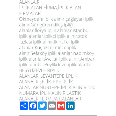
ALANLA.R
İPLİK ALAN FİRMA,İPLİK ALAN
FİRMALAR
Okmeydanı iplik alınır.çağlayan iplik
alınır.Güngören dikiş ipliği
alanlar.florya iplik alanlar.istanbul
iplik alanlar.iplikçi iplik alınır.stok
fazlası iplik alınır.ikinci el iplik
alanlar.Küçükçekmece iplik
alınır.Sefaköy iplik alanlar.hadımköy
iplik alanlar.Avcılar iplik alınır.Ambarlı
iplik alanlar.Beylikdüzü iplik alanlar
BEŞYÜZEVLE RİPLK
ALANLAR..sEYANTEPE İ,PLİK
ALANALR.çELİKTEPE İPLİK
ALANLAR.NURTEPE İPLİK ALINIR.120
NUMARA İPLİK ALINIR.LASTİK
ALANALR.FERMUA RALANLAR.
Paylaş
Facebook
Twitter
Email
Gmail
LinkedIn