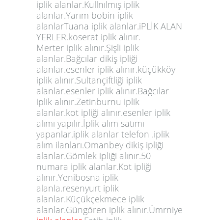
iplik alanlar.Kullnılmış iplik
alanlar.Yarım bobin iplik
alanlarTuana iplik alanlar.iPLİK ALAN
YERLER.koserat iplik alınır.
Merter iplik alınır.Şişli iplik
alanlar.Bağcılar dikiş ipliği
alanlar.esenler iplik alınır.küçükköy
iplik alınır.Sultançiftliği iplik
alanlar.esenler iplik alınır.Bağcılar
iplik alınır.Zetinburnu iplik
alanlar.kot ipliği alınır.esenler iplik
alımı yapılır.İplik alım satımı
yapanlar.iplik alanlar telefon .iplik
alım ilanları.Omanbey dikiş ipliği
alanlar.Gömlek ipliği alınır.50
numara iplik alanlar.Kot ipliği
alınır.Yenibosna iplik
alanla.resenyurt iplik
alanlar.Küçükçekmece iplik
alanlar.Güngören iplik alınır.Ümrniye