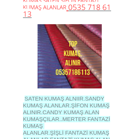
KUMAŞ,SATEN,ŞİFON,FANTAZİ
0535 718 61
KUMAŞ ALANLAR
13
SATEN KUMAŞ ALNIIR.SANDY
KUMAŞ ALANLAR.ŞİFON KUMAŞ
ALINIR.CANDY KUMAŞ ALAN
KUMAŞÇILAR..MERTER FANTAZİ
KUMAŞ
ALANLAR.ŞİŞLİ FANTAZİ KUMAŞ