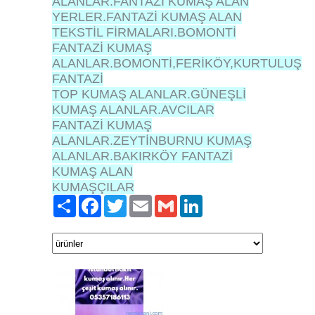
ALANLAR.FANTAZİ KUMAŞ ALAN
YERLER.FANTAZİ KUMAŞ ALAN
TEKSTİL FİRMALARI.BOMONTİ
FANTAZİ KUMAŞ
ALANLAR.BOMONTİ,FERİKÖY,KURTULUŞ
FANTAZİ
TOP KUMAŞ ALANLAR.GÜNEŞLİ
KUMAŞ ALANLAR.AVCILAR
FANTAZİ KUMAŞ
ALANLAR.ZEYTİNBURNU KUMAŞ
ALANLAR.BAKIRKÖY FANTAZİ
KUMAŞ ALAN
KUMAŞÇILAR
Paylaş
Facebook
Twitter
Email
Gmail
LinkedIn