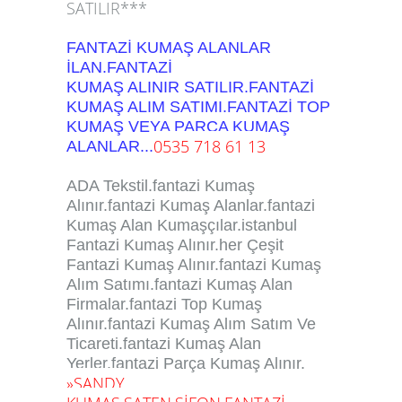
SATILIR***
FANTAZİ KUMAŞ ALANLAR
İLAN.FANTAZİ
KUMAŞ ALINIR SATILIR.FANTAZİ
KUMAŞ ALIM SATIMI.FANTAZİ TOP
KUMAŞ VEYA PARÇA KUMAŞ
0535 718 61 13
ALANLAR...
ADA Tekstil.fantazi Kumaş
Alınır.fantazi Kumaş Alanlar.fantazi
Kumaş Alan Kumaşçılar.istanbul
Fantazi Kumaş Alınır.her Çeşit
Fantazi Kumaş Alınır.fantazi Kumaş
Alım Satımı.fantazi Kumaş Alan
Firmalar.fantazi Top Kumaş
Alınır.fantazi Kumaş Alım Satım Ve
Ticareti.fantazi Kumaş Alan
Yerler.fantazi Parça Kumaş Alınır.
»SANDY