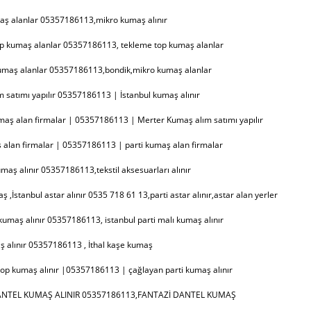
aş alanlar 05357186113,mikro kumaş alınır
op kumaş alanlar 05357186113, tekleme top kumaş alanlar
umaş alanlar 05357186113,bondik,mikro kumaş alanlar
 satımı yapılır 05357186113 | İstanbul kumaş alınır
aş alan firmalar | 05357186113 | Merter Kumaş alım satımı yapılır
alan firmalar | 05357186113 | parti kumaş alan firmalar
umaş alınır 05357186113,tekstil aksesuarları alınır
 ,İstanbul astar alınır 0535 718 61 13,parti astar alınır,astar alan yerler
 kumaş alınır 05357186113, istanbul parti malı kumaş alınır
 alınır 05357186113 , İthal kaşe kumaş
op kumaş alınır |05357186113 | çağlayan parti kumaş alınır
NTEL KUMAŞ ALINIR 05357186113,FANTAZİ DANTEL KUMAŞ