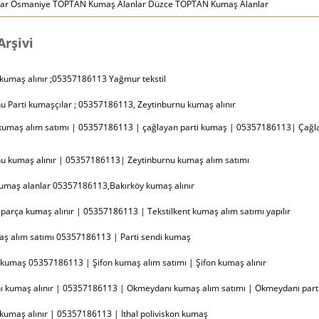
lar Osmaniye TOPTAN Kumaş Alanlar Düzce TOPTAN Kumaş Alanlar
rşivi
kumaş alınır ;05357186113 Yağmur tekstil
u Parti kumaşçılar ; 05357186113, Zeytinburnu kumaş alınır
kumaş alım satımı | 05357186113 | çağlayan parti kumaş | 05357186113| Çağ
nu kumaş alınır | 05357186113| Zeytinburnu kumaş alım satımı
kumaş alanlar 05357186113,Bakırköy kumaş alınır
t parça kumaş alınır | 05357186113 | Tekstilkent kumaş alım satımı yapılır
aş alım satımı 05357186113 | Parti sendi kumaş
n kumaş 05357186113 | Şifon kumaş alım satımı | Şifon kumaş alınır
 kumaş alınır | 05357186113 | Okmeydanı kumaş alım satımı | Okmeydanı part
 kumaş alınır | 05357186113 | İthal poliviskon kumaş