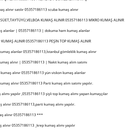
aş alınır satılır 05357186113 scuba kumaş alınır
İ,SÜET,TAYTÜYÜ,VELBOA KUMAŞ ALINIR 05357186113 MİKRO KUMAŞ ALINIR
 alanlar | 05357186113 | dokuma ham kumaş alanlar
 KUMAŞ ALINIR 05357186113 PEŞİN TOP KUMAŞ ALINIR
kumaş alanlar 05357186113,İstanbul gömleklik kumaş alınır
kumaş alınır | 05357186113 | Nakit kumaş alım satımı
 kumaş alınır 05357186113 yün viskon kumaş alanlar
 kumaş alınır 05357186113 Parti kumaş alım satımı yapılır.
ş alımı yapılır ,05357186113 şişli top kumaş alımı yapan kumaşçılar
ş alınır 05357186113,parti kumaş alımı yapılır.
aş alınır 05357186113 ***
 alınır 05357186113 _krep kumaş alımı yapılır