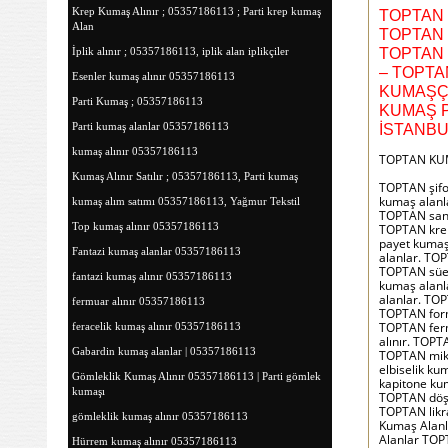
Krep Kumaş Alınır ; 05357186113 ; Parti krep kumaş
TOPTAN 
Alan
TOPTAN 
İplik alınır ; 05357186113, iplik alan iplikçiler
TOPTAN 
– TOPTA
Esenler kumaş alınır 05357186113
KUMAŞÇI
Parti Kumaş ; 05357186113
KUMAŞ P
Parti kumaş alanlar 05357186113
İSTANBU
kumaş alınır 05357186113
TOPTAN KUM
Kumaş Alınır Satılır ; 05357186113, Parti kumaş
TOPTAN şifo
kumaş alanl
kumaş alım satımı 05357186113, Yağmur Tekstil
TOPTAN sand
Top kumaş alınır 05357186113
TOPTAN krep
payet kumaş
Fantazi kumaş alanlar 05357186113
alanlar. TO
TOPTAN süet
fantazi kumaş alınır 05357186113
kumaş alanl
alanlar. TO
fermuar alınır 05357186113
TOPTAN form
TOPTAN fermu
feracelik kumaş alınır 05357186113
alınır. TOP
Gabardin kumaş alanlar | 05357186113
TOPTAN mikr
elbiselik k
Gömleklik Kumaş Alınır 05357186113 | Parti gömlek
kapitone ku
kumaşı
TOPTAN döşe
TOPTAN likr
gömleklik kumaş alınır 05357186113
Kumaş Alanl
Alanlar TO
Hürrem kumaş alınır 05357186113