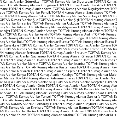
AN Kumaş Alanlar Gümrükten TOPTAN Kumaş Alanlar Sigortadan TOPTAN Kumaş 
aşa TOPTAN Kumaş Alanlar Güngören TOPTAN Kumaş Alanlar Kadıköy TOPTAN
ğıthane TOPTAN Kumaş Alanlar Kartal TOPTAN Kumaş Alanlar Küçükçekmece TO
ltepe TOPTAN Kumaş Alanlar Pendik TOPTAN Kumaş Alanlar Sancaktepe TOPTA
ıyer TOPTAN Kumaş Alanlar Silivri TOPTAN Kumaş Alanlar Sultanbeyli TOPTAN Ku
TOPTAN Kumaş Alanlar Şile TOPTAN Kumaş Alanlar Şişli TOPTAN Kumaş Alanlar T
aş Alanlar Ümraniye TOPTAN Kumaş Alanlar Üsküdar TOPTAN Kumaş Alanlar Z
aş Alanlar Adana TOPTAN Kumaş Alanlar Adıyaman TOPTAN Kumaş Alanlar A
lar Ağrı TOPTAN Kumaş Alanlar Amasya TOPTAN Kumaş Alanlar Ankara TOPTA
alya TOPTAN Kumaş Alanlar Artvin TOPTAN Kumaş Alanlar Aydın TOPTAN Kumaş 
OPTAN Kumaş Alanlar Bilecik TOPTAN Kumaş Alanlar Bingöl TOPTAN Kumaş Alanlar
aş Alanlar Bolu TOPTAN Kumaş Alanlar Burdur TOPTAN Kumaş Alanlar Bursa 
lar Çanakkale TOPTAN Kumaş Alanlar Çankırı TOPTAN Kumaş Alanlar Çorum T
izli TOPTAN Kumaş Alanlar Diyarbakır TOPTAN Kumaş Alanlar Edirne TOPTAN Ku
AN Kumaş Alanlar Erzincan TOPTAN Kumaş Alanlar Erzurum TOPTAN Kumaş Ala
OPTAN Kumaş Alanlar Gaziantep TOPTAN Kumaş Alanlar Giresun TOPTAN Kumaş 
TOPTAN Kumaş Alanlar Hakkari TOPTAN Kumaş Alanlar Hatay TOPTAN Kumaş A
TAN Kumaş Alanlar Mersin TOPTAN Kumaş Alanlar İstanbul TOPTAN Kumaş Alanl
aş Alanlar Kars TOPTAN Kumaş Alanlar Kastamonu TOPTAN Kumaş Alanlar Kay
ş Alanlar Kırklareli TOPTAN Kumaş Alanlar Kırşehir TOPTAN Kumaş Alanlar Koc
aş Alanlar Konya TOPTAN Kumaş Alanlar Kütahya TOPTAN Kumaş Alanlar Mal
lar Manisa TOPTAN Kumaş Alanlar Kahramanmaraş TOPTAN Kumaş Alanlar Ma
lar Muğla TOPTAN Kumaş Alanlar Muş TOPTAN Kumaş Alanlar Nevşehir TOPTA
de TOPTAN Kumaş Alanlar Ordu TOPTAN Kumaş Alanlar Rize TOPTAN Kumaş Alan
aş Alanlar Samsun TOPTAN Kumaş Alanlar Siirt TOPTAN Kumaş Alanlar Sinop
ar Sivas TOPTAN Kumaş Alanlar Tekirdağ TOPTAN Kumaş Alanlar Tokat TOPTA
bzon TOPTAN Kumaş Alanlar Tunceli TOPTAN Kumaş Alanlar Şanlıurfa TOPTAN 
k TOPTAN Kumaş Alanlar Van TOPTAN Kumaş Alanlar Yozgat TOPTAN Kumaş Ala
TOPTAN KUMAŞ ALANLAR Aksaray TOPTAN Kumaş Alanlar Bayburt TOPTAN Kuma
PTAN Kumaş Alanlar Kırıkkale TOPTAN Kumaş Alanlar Batman TOPTAN Kumaş A
AN Kumaş Alanlar Bartın TOPTAN Kumaş Alanlar Ardahan TOPTAN Kumaş Alanlar
ş Alanlar Yalova TOPTAN Kumaş Alanlar Karabük TOPTAN Kumaş Alanlar Kili