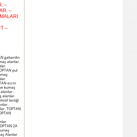
. –
AR. –
RMALARI
T –
AN gabardin
maş alanlar.
lar.
TOPTAN pul
kumaş
lar.
TAN ecrin
nye kumaş
alanlar.
 alanlar.
stil lastiği
nlar.
nlar. TOPTAN
 TOPTAN
nlar
 TOPTAN 2A
Kumaş
aş Alanlar