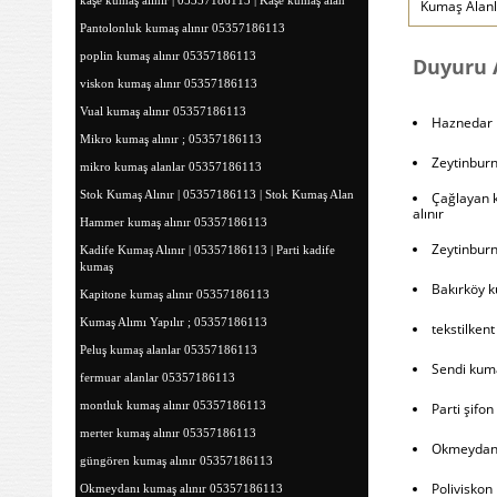
kaşe kumaş alınır | 05357186113 | Kaşe kumaş alan
Kumaş Alan
Pantolonluk kumaş alınır 05357186113
poplin kumaş alınır 05357186113
Duyuru A
viskon kumaş alınır 05357186113
Vual kumaş alınır 05357186113
Haznedar 
Mikro kumaş alınır ; 05357186113
Zeytinburn
mikro kumaş alanlar 05357186113
Stok Kumaş Alınır | 05357186113 | Stok Kumaş Alan
Çağlayan 
alınır
Hammer kumaş alınır 05357186113
Zeytinbur
Kadife Kumaş Alınır | 05357186113 | Parti kadife
kumaş
Bakırköy 
Kapitone kumaş alınır 05357186113
Kumaş Alımı Yapılır ; 05357186113
tekstilken
Peluş kumaş alanlar 05357186113
Sendi kum
fermuar alanlar 05357186113
montluk kumaş alınır 05357186113
Parti şifo
merter kumaş alınır 05357186113
Okmeydanı
güngören kumaş alınır 05357186113
Poliviskon
Okmeydanı kumaş alınır 05357186113