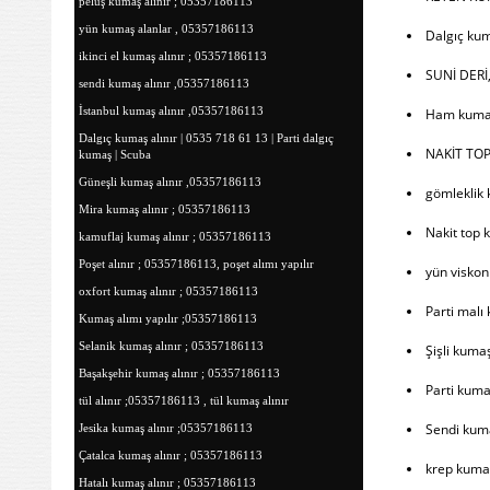
peluş kumaş alınır ; 05357186113
yün kumaş alanlar , 05357186113
Dalgıç kum
ikinci el kumaş alınır ; 05357186113
SUNİ DER
sendi kumaş alınır ,05357186113
İstanbul kumaş alınır ,05357186113
Ham kumaş
Dalgıç kumaş alınır | 0535 718 61 13 | Parti dalgıç
NAKİT TOP
kumaş | Scuba
Güneşli kumaş alınır ,05357186113
gömleklik 
Mira kumaş alınır ; 05357186113
Nakit top 
kamuflaj kumaş alınır ; 05357186113
Poşet alınır ; 05357186113, poşet alımı yapılır
yün viskon
oxfort kumaş alınır ; 05357186113
Parti malı
Kumaş alımı yapılır ;05357186113
Selanik kumaş alınır ; 05357186113
Şişli kuma
Başakşehir kumaş alınır ; 05357186113
Parti kuma
tül alınır ;05357186113 , tül kumaş alınır
Sendi kum
Jesika kumaş alınır ;05357186113
Çatalca kumaş alınır ; 05357186113
krep kumaş
Hatalı kumaş alınır ; 05357186113