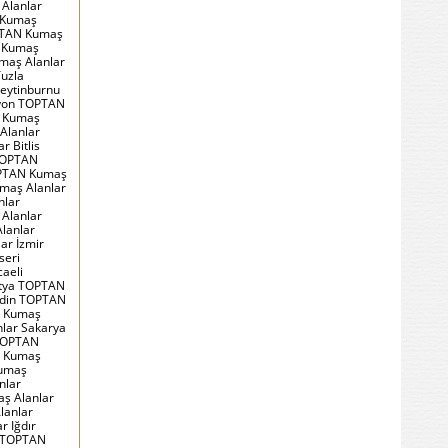
Alanlar
 Kumaş
PTAN Kumaş
N Kumaş
maş Alanlar
uzla
eytinburnu
fyon TOPTAN
N Kumaş
Alanlar
 Bitlis
TOPTAN
OPTAN Kumaş
maş Alanlar
nlar
Alanlar
lanlar
ar İzmir
seri
aeli
atya TOPTAN
rdin TOPTAN
N Kumaş
lar Sakarya
 TOPTAN
N Kumaş
Kumaş
nlar
ş Alanlar
lanlar
 Iğdır
s TOPTAN