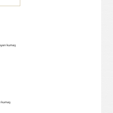
layan kumaş
i kumaş