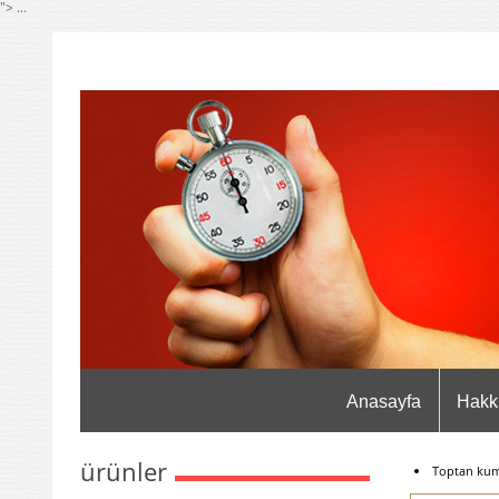
"> ...
Anasayfa
Hakk
ürünler
Toptan kuma