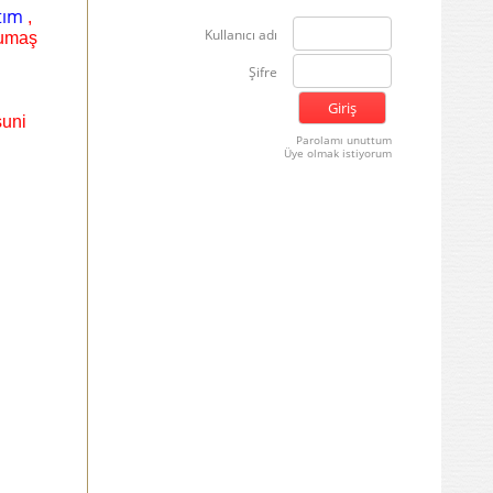
tım
,
Kullanıcı adı
kumaş
Şifre
suni
Parolamı unuttum
Üye olmak istiyorum