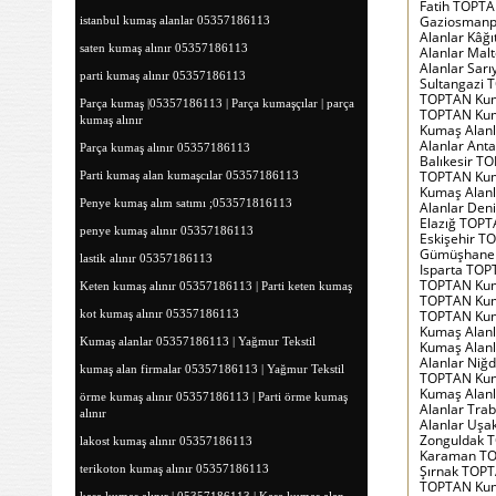
Fatih TOPT
Gaziosmanp
istanbul kumaş alanlar 05357186113
Alanlar Kâ
saten kumaş alınır 05357186113
Alanlar Ma
Alanlar Sar
parti kumaş alınır 05357186113
Sultangazi 
TOPTAN Kum
Parça kumaş |05357186113 | Parça kumaşçılar | parça
TOPTAN Kum
kumaş alınır
Kumaş Alan
Alanlar Ant
Parça kumaş alınır 05357186113
Balıkesir T
TOPTAN Kum
Parti kumaş alan kumaşcılar 05357186113
Kumaş Alan
Penye kumaş alım satımı ;053571816113
Alanlar Den
Elazığ TOPT
penye kumaş alınır 05357186113
Eskişehir T
Gümüşhane 
lastik alınır 05357186113
Isparta TOP
TOPTAN Kum
Keten kumaş alınır 05357186113 | Parti keten kumaş
TOPTAN Kuma
kot kumaş alınır 05357186113
TOPTAN Kum
Kumaş Alan
Kumaş alanlar 05357186113 | Yağmur Tekstil
Kumaş Alan
Alanlar Niğ
kumaş alan firmalar 05357186113 | Yağmur Tekstil
TOPTAN Kum
Kumaş Alanl
örme kumaş alınır 05357186113 | Parti örme kumaş
Alanlar Tra
alınır
Alanlar Uşa
Zonguldak 
lakost kumaş alınır 05357186113
Karaman TO
terikoton kumaş alınır 05357186113
Şırnak TOPT
TOPTAN Kuma