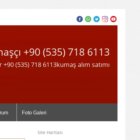
maşçı +90 (535) 718 6113
r +90 (535) 718 6113kumaş alım satımı
rum
Foto Galeri
Site Haritası