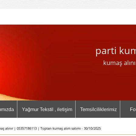
parti ku
kumaş alını
ımızda
Yağmur Tekstil , iletişim
Temsilciliklerimiz
Fo
ş alınır | 05357186113 | Toptan kumaş alım satımı - 30/10/2025