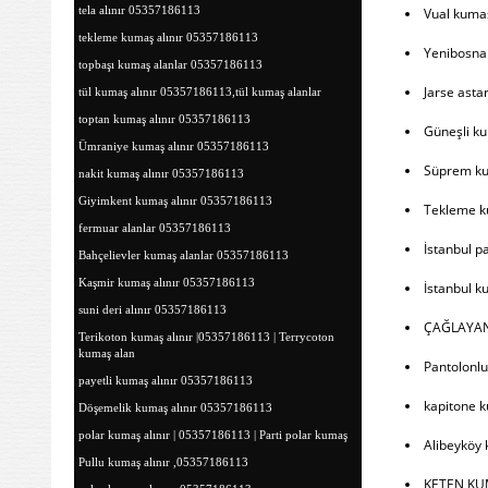
tela alınır 05357186113
Vual kuma
tekleme kumaş alınır 05357186113
Yenibosna 
topbaşı kumaş alanlar 05357186113
Jarse astar
tül kumaş alınır 05357186113,tül kumaş alanlar
toptan kumaş alınır 05357186113
Güneşli ku
Ümraniye kumaş alınır 05357186113
Süprem ku
nakit kumaş alınır 05357186113
Giyimkent kumaş alınır 05357186113
Tekleme ku
fermuar alanlar 05357186113
İstanbul p
Bahçelievler kumaş alanlar 05357186113
Kaşmir kumaş alınır 05357186113
İstanbul k
suni deri alınır 05357186113
ÇAĞLAYAN
Terikoton kumaş alınır |05357186113 | Terrycoton
kumaş alan
Pantolonlu
payetli kumaş alınır 05357186113
kapitone 
Döşemelik kumaş alınır 05357186113
polar kumaş alınır | 05357186113 | Parti polar kumaş
Alibeyköy 
Pullu kumaş alınır ,05357186113
KETEN KU