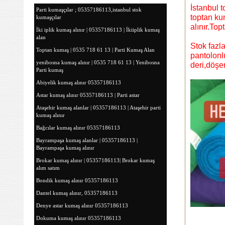
İstanbul t
Parti kumaşçılar ; 05357186113,istanbul stok
toptan ku
kumaşçılar
alınır.Top
İki iplik kumaş alınır | 05357186113 | İkiiplik kumaş
alan
Stok fazl
Toptan kumaş | 0535 718 61 13 | Parti Kumaş Alan
pantolonl
yenibosna kumaş alınır | 0535 718 61 13 | Yenibosna
deri,döşe
Parti kumaş
Abiyelik kumaş alınır 05357186113
Astar kumaş alınır 05357186113 | Parti astar
Ataşehir kumaş alanlar | 05357186113 | Ataşehir parti
kumaş alınır
Bağcılar kumaş alınır 05357186113
Bayrampaşa kumaş alanlar | 05357186113 |
Bayrampaşa kumaş alınır
Brokar kumaş alınır | 05357186113| Brokar kumaş
alım satım
Bondik kumaş alınır 05357186113
Dantel kumaş alınır, 05357186113
Denye astar kumaş alınır 05357186113
Dokuma kumaş alınır 05357186113