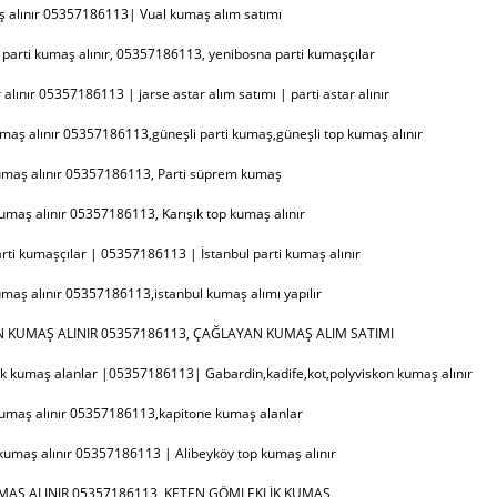
ş alınır 05357186113| Vual kumaş alım satımı
parti kumaş alınır, 05357186113, yenibosna parti kumaşçılar
 alınır 05357186113 | jarse astar alım satımı | parti astar alınır
maş alınır 05357186113,güneşli parti kumaş,güneşli top kumaş alınır
maş alınır 05357186113, Parti süprem kumaş
maş alınır 05357186113, Karışık top kumaş alınır
arti kumaşçılar | 05357186113 | İstanbul parti kumaş alınır
umaş alınır 05357186113,istanbul kumaş alımı yapılır
 KUMAŞ ALINIR 05357186113, ÇAĞLAYAN KUMAŞ ALIM SATIMI
k kumaş alanlar |05357186113| Gabardin,kadife,kot,polyviskon kumaş alınır
kumaş alınır 05357186113,kapitone kumaş alanlar
kumaş alınır 05357186113 | Alibeyköy top kumaş alınır
MAŞ ALINIR 05357186113, KETEN GÖMLEKLİK KUMAŞ