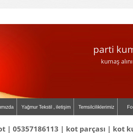
parti ku
kumaş alını
ımızda
Yağmur Tekstil , iletişim
Temsilciliklerimiz
Fo
ot | 05357186113 | kot parçası | kot 