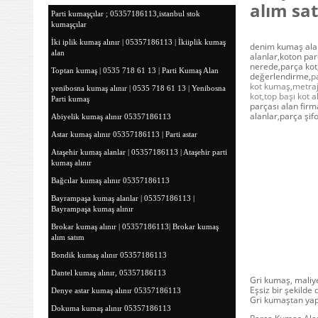
alım sa
Parti kumaşçılar ; 05357186113,istanbul stok
kumaşçılar
İki iplik kumaş alınır | 05357186113 | İkiiplik kumaş
denim kumaş alanl
alan
alanlar,koton pa
nerede,parça kot,
Toptan kumaş | 0535 718 61 13 | Parti Kumaş Alan
değerlendirme,
p
kot kumaş,metraj
yenibosna kumaş alınır | 0535 718 61 13 | Yenibosna
kot,top başı kot 
Parti kumaş
parçası alan fir
alanlar,parça şif
Abiyelik kumaş alınır 05357186113
Astar kumaş alınır 05357186113 | Parti astar
Ataşehir kumaş alanlar | 05357186113 | Ataşehir parti
kumaş alınır
Bağcılar kumaş alınır 05357186113
Bayrampaşa kumaş alanlar | 05357186113 |
Bayrampaşa kumaş alınır
Brokar kumaş alınır | 05357186113| Brokar kumaş
alım satım
Bondik kumaş alınır 05357186113
Dantel kumaş alınır, 05357186113
Gri kumaş, maliyet
Eşsiz bir şekilde
Denye astar kumaş alınır 05357186113
Gri kumaştan yapıl
Dokuma kumaş alınır 05357186113