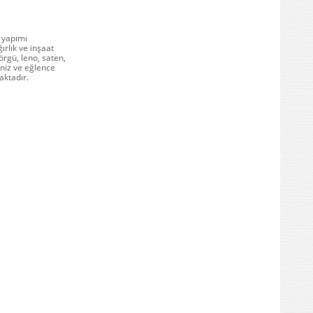
n yapımı
ırlık ve inşaat
örgü, leno, saten,
eniz ve eğlence
aktadır.