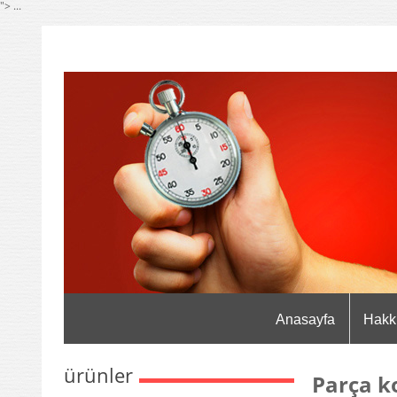
"> ...
Anasayfa
Hakk
ürünler
Parça k