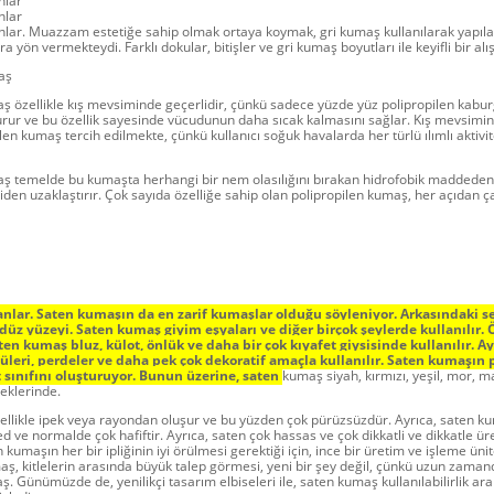
nlar
nlar
lar. Muazzam estetiğe sahip olmak ortaya koymak, gri kumaş kullanılarak yapılan
a yön vermekteydi. Farklı dokular, bitişler ve gri kumaş boyutları ile keyifli bir alış
aş
aş özellikle kış mevsiminde geçerlidir, çünkü sadece yüzde yüz polipropilen kab
urur ve bu özellik sayesinde vücudunun daha sıcak kalmasını sağlar. Kış mevsimind
ilen kumaş tercih edilmekte, çünkü kullanıcı soğuk havalarda her türlü ılımlı aktivi
aş temelde bu kumaşta herhangi bir nem olasılığını bırakan hidrofobik maddeden 
den uzaklaştırır. Çok sayıda özelliğe sahip olan polipropilen kumaş, her açıdan ça
nlar. Saten kumaşın da en zarif kumaşlar olduğu söyleniyor. Arkasındaki se
üz yüzeyi. Saten kumaş giyim eşyaları ve diğer birçok şeylerde kullanılır. Ö
aten kumaş bluz, külot, önlük ve daha bir çok kıyafet giysisinde kullanılır. Ay
leri, perdeler ve daha pek çok dekoratif amaçla kullanılır. Saten kumaşın p
sınıfını oluşturuyor. Bunun üzerine, saten
kumaş siyah, kırmızı, yeşil, mor, m
neklerinde.
llikle ipek veya rayondan oluşur ve bu yüzden çok pürüzsüzdür. Ayrıca, saten kum
ed ve normalde çok hafiftir. Ayrıca, saten çok hassas ve çok dikkatli ve dikkatle üre
kumaşın her bir ipliğinin iyi örülmesi gerektiği için, ince bir üretim ve işleme ünit
ş, kitlelerin arasında büyük talep görmesi, yeni bir şey değil, çünkü uzun zaman
ş. Günümüzde de, yenilikçi tasarım elbiseleri ile, saten kumaş kullanılabilirlik ara