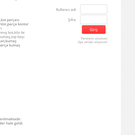
Kullanıcı adı
Şifre
,kot parçası
ntör,parça kontor
rı
ış kot,kilo ile
 kumaş,top başı
Parolamı unuttum
alan,kumaş
Üye olmak istiyorum
,parça kumaş
lanılmaktadır.
er hale geldi.