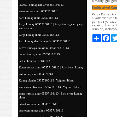
olmadığı gibi geni
istanbul kumaş alanlar 05357186113
Endüstriyel Ku
saten kumaş alınır 05357186113
Parça Kumaş Alanl
elyaflardan yapıla
parti kumaş alınır 05357186113
geniş bir yelpaze
Parça kumaş |05357186113 | Parça kumaşçılar | parça
sepet gibi temel 
kumaş alınır
ürünleri, izolasyo
Parça kumaş alınır 05357186113
Paylaş
Fac
Parti kumaş alan kumaşcılar 05357186113
Penye kumaş alım satımı ;053571816113
penye kumaş alınır 05357186113
lastik alınır 05357186113
Keten kumaş alınır 05357186113 | Parti keten kumaş
kot kumaş alınır 05357186113
Kumaş alanlar 05357186113 | Yağmur Tekstil
kumaş alan firmalar 05357186113 | Yağmur Tekstil
örme kumaş alınır 05357186113 | Parti örme kumaş
alınır
lakost kumaş alınır 05357186113
terikoton kumaş alınır 05357186113