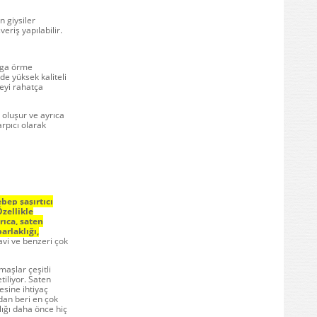
 giysiler
veriş yapılabilir.
urga örme
e yüksek kaliteli
teyi rahatça
oluşur ve ayrıca
rpıcı olarak
bep şaşırtıcı
zellikle
rıca, saten
arlaklığı,
avi ve benzeri çok
aşlar çeşitli
tiliyor. Saten
esine ihtiyaç
dan beri en çok
lığı daha önce hiç