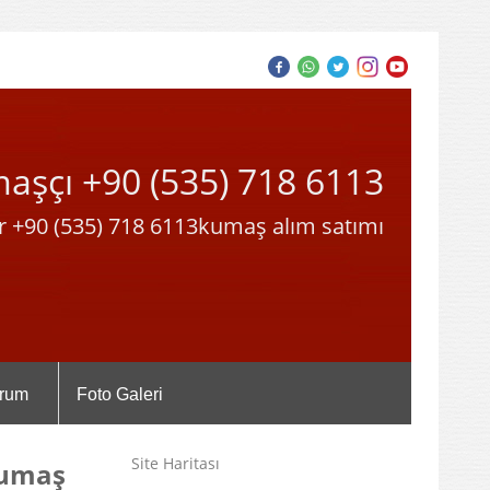
maşçı +90 (535) 718 6113
r +90 (535) 718 6113kumaş alım satımı
rum
Foto Galeri
Site Haritası
kumaş