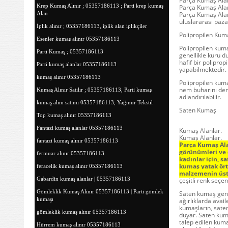
Parça Kumaş Ala
Krep Kumaş Alınır ; 05357186113 ; Parti krep kumaş
Parça Kumaş Ala
Alan
Parça Kumaş Alan
uluslararası pazar
İplik alınır ; 05357186113, iplik alan iplikçiler
Polipropilen Kum
Esenler kumaş alınır 05357186113
Polipropilen kum
Parti Kumaş ; 05357186113
genellikle kuru d
hafif bir poliprop
Parti kumaş alanlar 05357186113
yapabilmektedir.
kumaş alınır 05357186113
Polipropilen kum
nem buharını deri
Kumaş Alınır Satılır ; 05357186113, Parti kumaş
adlandırılabilir.
kumaş alım satımı 05357186113, Yağmur Tekstil
Saten Kumaş
Top kumaş alınır 05357186113
Fantazi kumaş alanlar 05357186113
Kumaş Alanlar.
Kumaş Alanlar.
fantazi kumaş alınır 05357186113
Parça Kumaş Ala
görünümleri ve d
fermuar alınır 05357186113
kadınlar için, s
kumaş yatak örtü
feracelik kumaş alınır 05357186113
malzemenin üst 
Gabardin kumaş alanlar | 05357186113
çeşitli renk seçe
Gömleklik Kumaş Alınır 05357186113 | Parti gömlek
Saten kumaş gene
kumaşı
ağırlıklarda avail
kumaşların, saten 
gömleklik kumaş alınır 05357186113
duyar. Saten kuma
talep edilen kuma
Hürrem kumaş alınır 05357186113