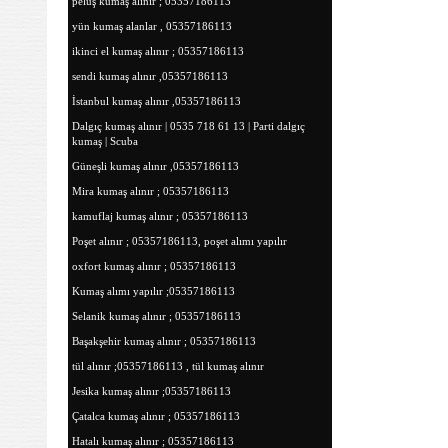
peluş kumaş alınır ; 05357186113
yün kumaş alanlar , 05357186113
ikinci el kumaş alınır ; 05357186113
sendi kumaş alınır ,05357186113
İstanbul kumaş alınır ,05357186113
Dalgıç kumaş alınır | 0535 718 61 13 | Parti dalgıç
kumaş | Scuba
Güneşli kumaş alınır ,05357186113
Mira kumaş alınır ; 05357186113
kamuflaj kumaş alınır ; 05357186113
Poşet alınır ; 05357186113, poşet alımı yapılır
oxfort kumaş alınır ; 05357186113
Kumaş alımı yapılır ;05357186113
Selanik kumaş alınır ; 05357186113
Başakşehir kumaş alınır ; 05357186113
tül alınır ;05357186113 , tül kumaş alınır
Jesika kumaş alınır ;05357186113
Çatalca kumaş alınır ; 05357186113
Hatalı kumaş alınır ; 05357186113