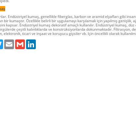
şledi.
maş
ar. Endüstriyel kumaş, genellikle fiberglas, karbon ve aramid elyafları gibi insa
n bir kumaştır. Özellikle belirli bir uygulamayı karşılamak için yapılmış genişlik, ağ
sini kapsar. Endüstriyel kumaş dekoratif amaçlı kullanılır. Endüstriyel kumaş, düz 
örgülerde çeşitli kalınlıklarda ve konstrüksiyonlarda dokunmaktadır. Filtrasyon, d
n, elektronik, ticari ve inşaat ve koruyucu giysiler vb. Için öncelikli olarak kullanılm
ebook
Twitter
Email
Gmail
LinkedIn