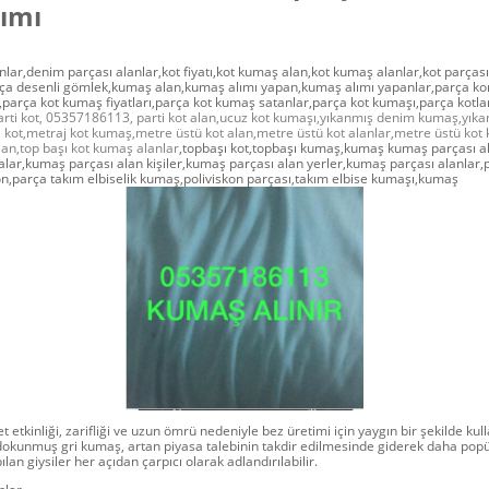
tımı
ar,denim parçası alanlar,kot fiyatı,kot kumaş alan,kot kumaş alanlar,kot parçası
rça desenli gömlek,kumaş alan,kumaş alımı yapan,kumaş alımı yapanlar,parça ko
parça kot kumaş fiyatları,parça kot kumaş satanlar,parça kot kumaşı,parça kotla
arti kot, 05357186113, parti kot alan,ucuz kot kumaşı,yıkanmış denim kumaş,yıkanm
 kot,metraj kot kumaş,metre üstü kot alan,metre üstü kot alanlar,metre üstü kot
alan,top başı kot kumaş alanlar
,topbaşı kot,topbaşı kumaş,kumaş kumaş parçası 
malar,kumaş parçası alan kişiler,kumaş parçası alan yerler,kumaş parçası alanlar
on,parça takım elbiselik kumaş,poliviskon parçası,takım elbise kumaşı,kumaş
 etkinliği, zarifliği ve uzun ömrü nedeniyle bez üretimi için yaygın bir şekilde kul
 dokunmuş gri kumaş, artan piyasa talebinin takdir edilmesinde giderek daha popül
an giysiler her açıdan çarpıcı olarak adlandırılabilir.