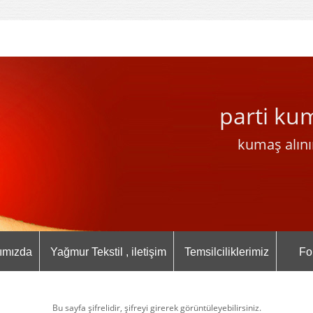
parti ku
kumaş alını
ımızda
Yağmur Tekstil , iletişim
Temsilciliklerimiz
Fo
Bu sayfa şifrelidir, şifreyi girerek görüntüleyebilirsiniz.