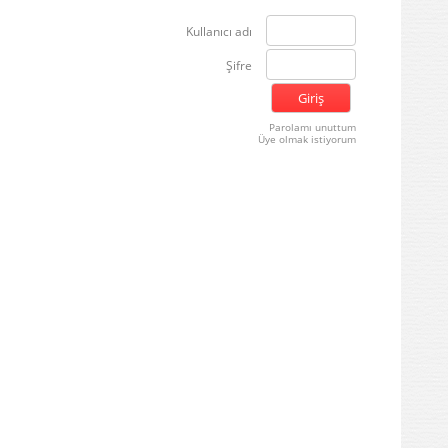
Kullanıcı adı
Şifre
Parolamı unuttum
Üye olmak istiyorum