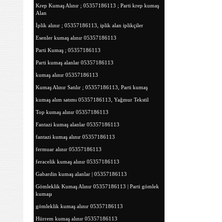
Krep Kumaş Alınır ; 05357186113 ; Parti krep kumaş
Alan
İplik alınır ; 05357186113, iplik alan iplikçiler
Esenler kumaş alınır 05357186113
Parti Kumaş ; 05357186113
Parti kumaş alanlar 05357186113
kumaş alınır 05357186113
Kumaş Alınır Satılır ; 05357186113, Parti kumaş
kumaş alım satımı 05357186113, Yağmur Tekstil
Top kumaş alınır 05357186113
Fantazi kumaş alanlar 05357186113
fantazi kumaş alınır 05357186113
fermuar alınır 05357186113
feracelik kumaş alınır 05357186113
Gabardin kumaş alanlar | 05357186113
Gömleklik Kumaş Alınır 05357186113 | Parti gömlek
kumaşı
gömleklik kumaş alınır 05357186113
Hürrem kumaş alınır 05357186113