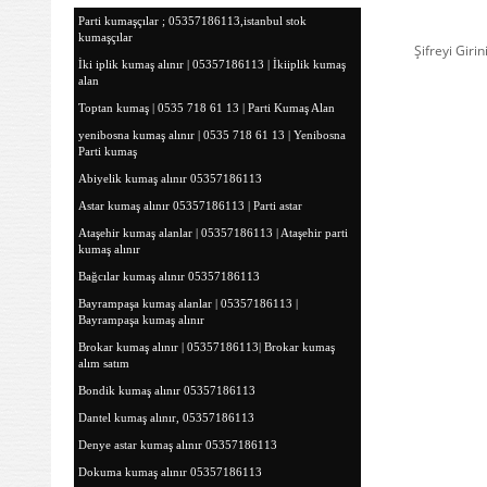
Parti kumaşçılar ; 05357186113,istanbul stok
kumaşçılar
Şifreyi Girin
İki iplik kumaş alınır | 05357186113 | İkiiplik kumaş
alan
Toptan kumaş | 0535 718 61 13 | Parti Kumaş Alan
yenibosna kumaş alınır | 0535 718 61 13 | Yenibosna
Parti kumaş
Abiyelik kumaş alınır 05357186113
Astar kumaş alınır 05357186113 | Parti astar
Ataşehir kumaş alanlar | 05357186113 | Ataşehir parti
kumaş alınır
Bağcılar kumaş alınır 05357186113
Bayrampaşa kumaş alanlar | 05357186113 |
Bayrampaşa kumaş alınır
Brokar kumaş alınır | 05357186113| Brokar kumaş
alım satım
Bondik kumaş alınır 05357186113
Dantel kumaş alınır, 05357186113
Denye astar kumaş alınır 05357186113
Dokuma kumaş alınır 05357186113