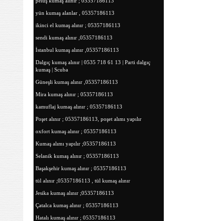
peluş kumaş alınır ; 05357186113
yün kumaş alanlar , 05357186113
ikinci el kumaş alınır ; 05357186113
sendi kumaş alınır ,05357186113
İstanbul kumaş alınır ,05357186113
Dalgıç kumaş alınır | 0535 718 61 13 | Parti dalgıç
kumaş | Scuba
Güneşli kumaş alınır ,05357186113
Mira kumaş alınır ; 05357186113
kamuflaj kumaş alınır ; 05357186113
Poşet alınır ; 05357186113, poşet alımı yapılır
oxfort kumaş alınır ; 05357186113
Kumaş alımı yapılır ;05357186113
Selanik kumaş alınır ; 05357186113
Başakşehir kumaş alınır ; 05357186113
tül alınır ;05357186113 , tül kumaş alınır
Jesika kumaş alınır ;05357186113
Çatalca kumaş alınır ; 05357186113
Hatalı kumaş alınır ; 05357186113