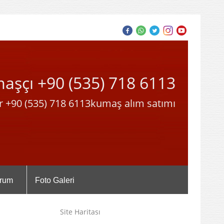
maşçı +90 (535) 718 6113
r +90 (535) 718 6113kumaş alım satımı
rum
Foto Galeri
Site Haritası