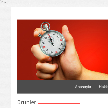
"> ...
Anasayfa
Hakk
ürünler