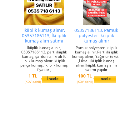
İkiiplik kumaş alınır,
05357186113, Pamuk
05357186113, İki iplik
polyester iki iplik
kumaş alım satımı
kumaş alınır
İkiiplik kumaş alınır,
Pamuk polyester iki iplik
05357186113, parti ikiiplik
kumaş alınır.Parti iki iplik
kumaş, şardonlu, likralı iki
kumaş alınır, Yağmur tekstil
iplik kumaş alınır.İki iplik
,Likralı iki iplik kumaş
parça kumaş, ikiiplik kumaş
alınır.İkiiplik kumaş alım
fiyatları,
satımı yapılır
1 TL
100 TL
İncele
İncele
(KDV dahil)
(KDV dahil)