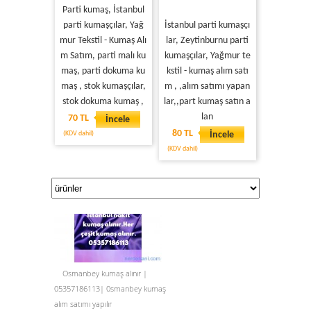
Parti kumaş, İstanbul
parti kumaşçılar, Yağ
İstanbul parti kumaşçı
mur Tekstil - Kumaş Alı
lar, Zeytinburnu parti
m Satım, parti malı ku
kumaşçılar, Yağmur te
maş, parti dokuma ku
kstil - kumaş alım satı
maş , stok kumaşçılar,
m , ,alım satımı yapan
stok dokuma kumaş ,
lar,,part kumaş satın a
lan
70 TL
İncele
80 TL
(KDV dahil)
İncele
(KDV dahil)
Osmanbey kumaş alınır |
05357186113| 0smanbey kumaş
alım satımı yapılır