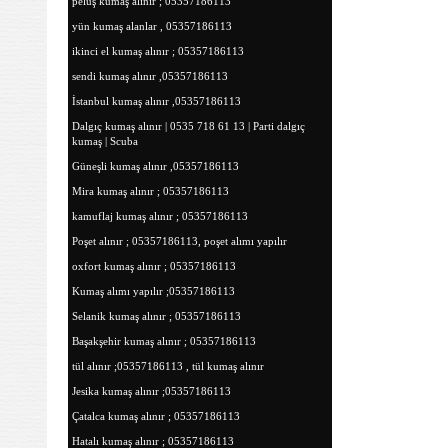
peluş kumaş alınır ; 05357186113
yün kumaş alanlar , 05357186113
ikinci el kumaş alınır ; 05357186113
sendi kumaş alınır ,05357186113
İstanbul kumaş alınır ,05357186113
Dalgıç kumaş alınır | 0535 718 61 13 | Parti dalgıç
kumaş | Scuba
Güneşli kumaş alınır ,05357186113
Mira kumaş alınır ; 05357186113
kamuflaj kumaş alınır ; 05357186113
Poşet alınır ; 05357186113, poşet alımı yapılır
oxfort kumaş alınır ; 05357186113
Kumaş alımı yapılır ;05357186113
Selanik kumaş alınır ; 05357186113
Başakşehir kumaş alınır ; 05357186113
tül alınır ;05357186113 , tül kumaş alınır
Jesika kumaş alınır ;05357186113
Çatalca kumaş alınır ; 05357186113
Hatalı kumaş alınır ; 05357186113