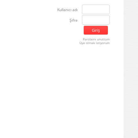
Kullanıcı adı
Şifre
Parolamı unuttum
Üye olmak istiyorum