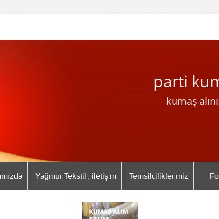
parti ku
kumaş alını
ımızda
Yağmur Tekstil , iletişim
Temsilciliklerimiz
Fo