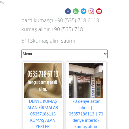
"> ...
parti kumaşçı +90 (535) 718 6113
kumaş alınır +90 (535) 718
6113kumaş alım satımı
DENYE KUMAŞ
70 denye astar
ALAN FİRMALAR
alınır |
05357186113
05357186113 | 70
KUMAŞ ALAN
denye interlok
YERLER
kumaş alınır