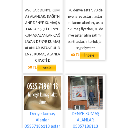
AVCILAR DENYE KUM
70 denye astar, 70 de
AŞ ALANLAR, KAĞITH
nye jarse astarı, astar
ANE DENYE KUMAŞ A
kullanım alanları, asta
LANLAR ŞİŞLİ DENYE
r kumaş fiyatları,70 de
KUMAŞ ALANLAR ÇAĞ
nye astar alım satımı,
LAYAN DENYE KUMAŞ
parti astar,interlok jar
ALANLAR İSTANBUL D
se,polyester
ENYE KUMAŞ ALANLA
60 TL
İncele
R PARTİ D
50 TL
İncele
Denye kumaş
DENYE KUMAŞ
Alanlar
ALANLAR
05357186113 astar
05357186113