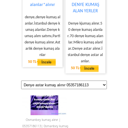
alanlar*alınır
DENYE KUMAŞ
ALAN YERLER
denye,denye kumaş al
anlar.İstanbul denye k
Denye kjumaş alınır.5
umaş alanlar.Denye k
0 denye kumaş alanla
umaş alım satımı,Parti
r.70 denye kumaş alan
denye kumaş alınır.Ast
lar.Mikro kumaş alanl
arlık denye kumaş ala
ar.Denye astar alınır.İ
nlar
stanbul denye astar al
anlar.
50 TL
İncele
50 TL
İncele
Osmanbey kumaş alınır |
05357186113| 0smanbey kumaş