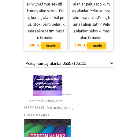
alınır.,yağmur Tekstil -
alanlar.peluş top kum
kumaş alım satım,.Pel
aş alanlar.Peluş kumaş
uş kumaş alan ithal pe
alımı yapanlar.Peluş k
luş, stok ,parti peluş, k
umaş alınır satılır.Pelu
umaş alım satımı yapa
ş alanlar,peloş kumaş
n firmalar
alan firmalar,
100 TL
100 TL
İncele
İncele
Osmanbey kumaş alınır |
05357186113| 0smanbey kumaş
alım satımı yapılır