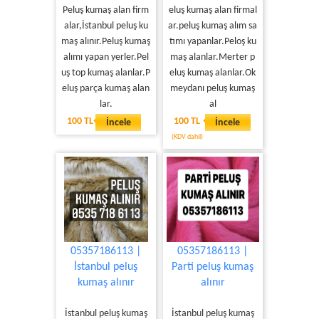
Peluş kumaş alan firm
eluş kumaş alan firmal
alar,İstanbul peluş ku
ar.peluş kumaş alım sa
maş alınır.Peluş kumaş
tımı yapanlar.Peloş ku
alımı yapan yerler.Pel
maş alanlar.Merter p
uş top kumaş alanlar.P
eluş kumaş alanlar.Ok
eluş parça kumaş alan
meydanı peluş kumaş
lar.
al
100 TL
100 TL
İncele
İncele
(KDV dahil)
05357186113 |
05357186113 |
İstanbul peluş
Parti peluş kumaş
kumaş alınır
alınır
İstanbul peluş kumaş
İstanbul peluş kumaş