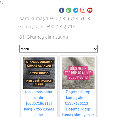
"> ...
parti kumaşçı +90 (535) 718 6113
kumaş alınır +90 (535) 718
6113kumaş alım satımı
top kumaş alınır
Döşemelik top
satılır
kumaş alınır |
|05357186113|
05357186113 |
Karışık top kumaş
Döşemelik top
alınır
kumaş alımı yapılır