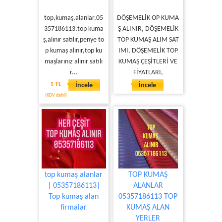
top,kumaş,alanlar,05
DÖŞEMELİK OP KUMA
357186113,top kuma
Ş ALINIR, DÖŞEMELİK
ş,alınır satılır,penye to
TOP KUMAŞ ALIM SAT
p kumaş alınır,top ku
IMI, DÖŞEMELİK TOP
maşlarınız alınır satılı
KUMAŞ ÇEŞİTLERİ VE
r...
FİYATLARI,
1 TL
İncele
İncele
(KDV dahil)
top kumaş alanlar
TOP KUMAŞ
| 05357186113|
ALANLAR
Top kumaş alan
05357186113 TOP
firmalar
KUMAŞ ALAN
YERLER