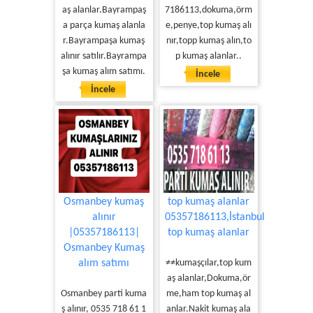
aş alanlar.Bayrampaş
7186113,dokuma,örm
a parça kumaş alanla
e,penye,top kumaş alı
r.Bayrampaşa kumaş
nır,topp kumaş alın,to
alınır satılır.Bayrampa
p kumaş alanlar..
şa kumaş alım satımı.
İncele
İncele
Osmanbey kumaş
top kumaş alanlar
alınır
05357186113,İstanbul
|05357186113|
top kumaş alanlar
Osmanbey Kumaş
alım satımı
≠≠kumaşçılar,top kum
aş alanlar,Dokuma,ör
Osmanbey parti kuma
me,ham top kumaş al
ş alınır, 0535 718 61 1
anlar.Nakit kumaş ala