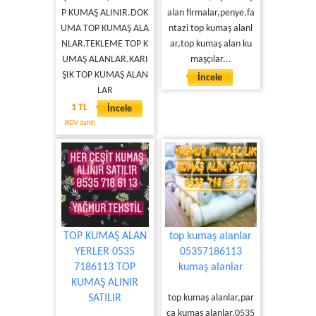
P KUMAŞ ALINIR.DOK
alan firmalar,penye,fa
UMA TOP KUMAŞ ALA
ntazi top kumaş alanl
NLAR.TEKLEME TOP K
ar,top kumaş alan ku
UMAŞ ALANLAR.KARI
maşçılar...
ŞIK TOP KUMAŞ ALAN
İncele
LAR
1 TL
İncele
(KDV dahil)
TOP KUMAŞ ALAN
top kumaş alanlar
YERLER 0535
05357186113
7186113 TOP
kumaş alanlar
KUMAŞ ALINIR
SATILIR
top kumaş alanlar,par
ça kumaş alanlar,0535