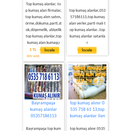
Top kumaş alanlar, to
p kumaş alan firmalar,
top kumaş alanlar,053
top kumaş alım satım,
57186113,top kumaş
örme,dokuma,parti,st
alan yerler,parti malı t
ok,döşemelik, abiyelik
op kumaş alanlar..top
top kumaş alanlar,top
kumaş alanlar satanla
kumaş alan kumaşçı
r
1 TL
İncele
İncele
(KDV dahil)
Bayrampaşa
top kumaş alınır 0
kumaş alanlar
535 718 61 13,top
05357186113
kumaş alanlar ilan
Bayrampaşa top kum
top kumaş alınır 0535