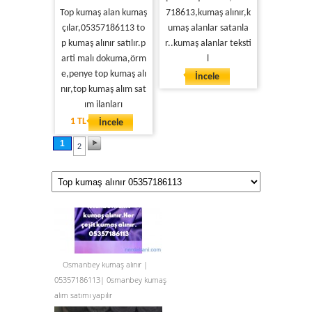
Top kumaş alan kumaş
718613,kumaş alınır,k
çılar,05357186113 to
umaş alanlar satanla
p kumaş alınır satılır.p
r..kumaş alanlar teksti
arti malı dokuma,örm
l
e,penye top kumaş alı
İncele
nır,top kumaş alım sat
ım ilanları
1 TL
İncele
1
2
Osmanbey kumaş alınır |
05357186113| 0smanbey kumaş
alım satımı yapılır