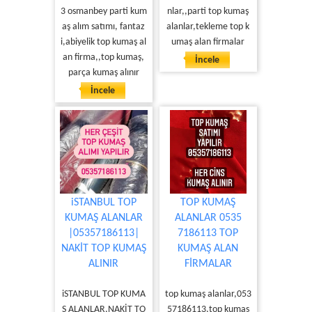
3 osmanbey parti kum
nlar,,parti top kumaş
aş alım satımı, fantaz
alanlar,tekleme top k
i,abiyelik top kumaş al
umaş alan firmalar
an firma,,top kumaş,
İncele
parça kumaş alınır
İncele
iSTANBUL TOP
TOP KUMAŞ
KUMAŞ ALANLAR
ALANLAR 0535
|05357186113|
7186113 TOP
NAKİT TOP KUMAŞ
KUMAŞ ALAN
ALINIR
FİRMALAR
iSTANBUL TOP KUMA
top kumaş alanlar,053
Ş ALANLAR,NAKİT TO
57186113,top kumaş