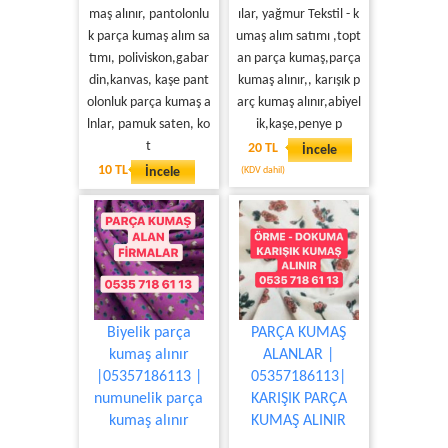
maş alınır, pantolonlu
ılar, yağmur Tekstil - k
k parça kumaş alım sa
umaş alım satımı ,topt
tımı, poliviskon,gabar
an parça kumaş,parça
din,kanvas, kaşe pant
kumaş alınır,, karışık p
olonluk parça kumaş a
arç kumaş alınır,abiyel
lnlar, pamuk saten, ko
ik,kaşe,penye p
t
20 TL
İncele
10 TL
İncele
(KDV dahil)
Biyelik parça
PARÇA KUMAŞ
kumaş alınır
ALANLAR |
|05357186113 |
05357186113|
numunelik parça
KARIŞIK PARÇA
kumaş alınır
KUMAŞ ALINIR