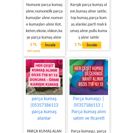
Numune parça kumaş
Karışık parça kumaş al
alınır,numunelik parça
ınır,kumaş alnıır satılır,
kumaşlar alınır.numun
top kumaş,parça kum
e kumaşları alınır.Kot,
aş alanlar,parti malı k
keten,ekose,viskon,ka
umaş alınır,pullu kuma
şe parça kumaş alınır
ş alınır satılır
1 TL
1 TL
İncele
İncele
(KDV dahil)
parça kumaş
Parça kumaşçı |
|05357186113
05357186113 |
parça kumaş
Parça kumaş alım
alanlar
satım ve ticareti
PARÇA KUMAŞ ALAN
Parça kumaşçı, parça