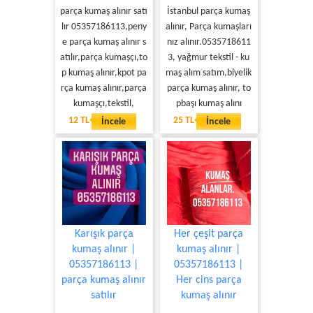
parça kumaş alınır satı
İstanbul parça kumaş
lır 05357186113,peny
alınır, Parça kumaşları
e parça kumaş alınır s
nız alınır.0535718611
atılır,parça kumaşçı,to
3, yağmur tekstil - ku
p kumaş alınır,kpot pa
maş alım satım,biyelik
rça kumaş alınır,parça
parça kumaş alınır, to
kumaşçı,tekstil,
pbaşı kumaş alını
12 TL
25 TL
İncele
İncele
Karışık parça
Her çeşit parça
kumaş alınır |
kumaş alınır |
05357186113 |
05357186113 |
parça kumaş alınır
Her cins parça
satılır
kumaş alınır