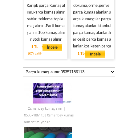
Karışık parça Kumaş al
dokuma,örme,penye,
ınır.Parça kumaş alınır
parça kumaş alanlar.p
satılır, tekleme top ku
arça kumaşçılar parça
maş alınır..Parti kuma
kumaş alanlar.istanbul
ş alınır.Top kumaş alını
parça kumaş alanlar.h
r.Stok kumaş alınır
er çeşit parça kumaş a
lanlar.kot,keten parça
1 TL
İncele
1 TL
(KDV dahil)
İncele
Osmanbey kumaş alınır |
05357186113| 0smanbey kumaş
alım satımı yapılır