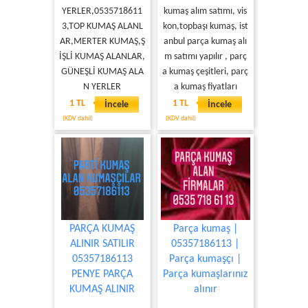
YERLER,0535718611
kumaş alım satımı, vis
3,TOP KUMAŞ ALANL
kon,topbaşı kumaş, ist
AR,MERTER KUMAŞ,Ş
anbul parça kumaş alı
İŞLİ KUMAŞ ALANLAR,
m satımı yapılır , parç
GÜNEŞLİ KUMAŞ ALA
a kumaş çeşitleri, parç
N YERLER
a kumaş fiyatları
1 TL
1 TL
İncele
İncele
(KDV dahil)
(KDV dahil)
PARÇA KUMAŞ
Parça kumaş |
ALINIR SATILIR
05357186113 |
05357186113
Parça kumaşçı |
PENYE PARÇA
Parça kumaşlarınız
KUMAŞ ALINIR
alınır