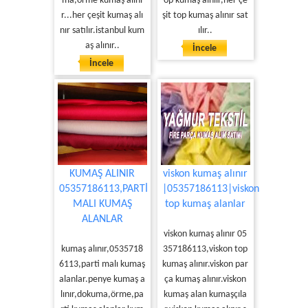
ma,örme kumaş alını
op kumaş alnıır,her çe
r...her çeşit kumaş alı
şit top kumaş alınır sat
nır satılır.istanbul kum
ılır..
aş alınır..
İncele
İncele
KUMAŞ ALINIR
viskon kumaş alınır
05357186113,PARTİ
|05357186113|viskon
MALI KUMAŞ
top kumaş alanlar
ALANLAR
viskon kumaş alınır 05
kumaş alınır,0535718
357186113,viskon top
6113,parti malı kumaş
kumaş alınır.viskon par
alanlar.penye kumaş a
ça kumaş alınır.viskon
lınır,dokuma,örme,pa
kumaş alan kumaşçıla