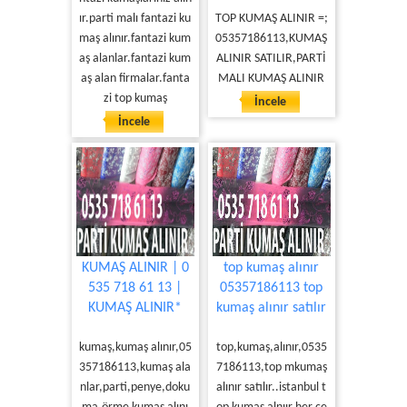
ır.parti malı fantazi ku
TOP KUMAŞ ALINIR =;
maş alınır.fantazi kum
05357186113,KUMAŞ
aş alanlar.fantazi kum
ALINIR SATILIR,PARTİ
aş alan firmalar.fanta
MALI KUMAŞ ALINIR
zi top kumaş
İncele
İncele
KUMAŞ ALINIR | 0
top kumaş alınır
535 718 61 13 |
05357186113 top
KUMAŞ ALINIR*
kumaş alınır satılır
kumaş,kumaş alınır,05
top,kumaş,alınır,0535
357186113,kumaş ala
7186113,top mkumaş
nlar,parti,penye,doku
alınır satılır..istanbul t