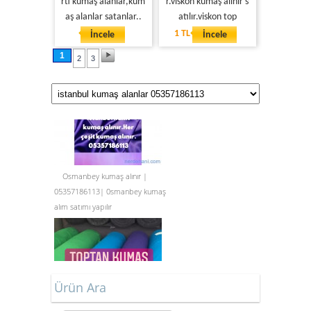
rti kumaş alanlar,kum
r.viskon kumaş alınır s
aş alanlar satanlar..
atılır.viskon top
1 TL
İncele
İncele
1
2
3
Osmanbey kumaş alınır |
05357186113| 0smanbey kumaş
alım satımı yapılır
Ürün Ara