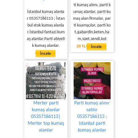
ti kumaş alımı, parti k
İstanbul kumaş alanla
umaş alanlar, parti ku
r 05357186113 ; İstan
maş alan firmalar, par
bul stok kumaş alanla
ti kuamşçılar, parti ko
r.İstanbul fantazi kum
t,gabardin,keten,ha
aş alanlar.Parti abiyeli
m,süet,sendi,kot
k kumaş alanlar.
20 TL
İncele
İncele
Merter parti
Parti kumaş alınır
kumaş alanlar
satılır
05357186113|
05357186113 ;
Merter top kumaş
istanbul parti
alanlar
kumaş alanlar