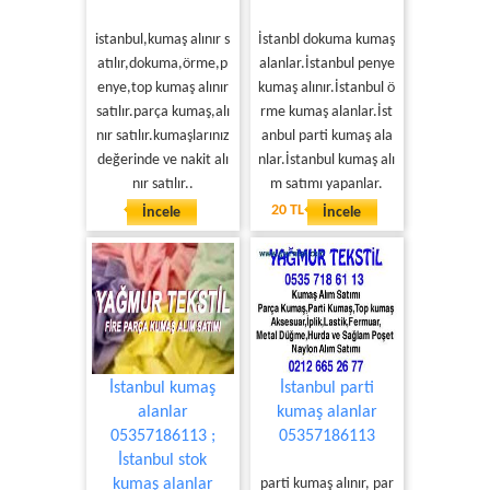
istanbul,kumaş alınır s
İstanbl dokuma kumaş
atılır,dokuma,örme,p
alanlar.İstanbul penye
enye,top kumaş alınır
kumaş alınır.İstanbul ö
satılır.parça kumaş,alı
rme kumaş alanlar.İst
nır satılır.kumaşlarınız
anbul parti kumaş ala
değerinde ve nakit alı
nlar.İstanbul kumaş alı
nır satılır..
m satımı yapanlar.
20 TL
İncele
İncele
İstanbul kumaş
İstanbul parti
alanlar
kumaş alanlar
05357186113 ;
05357186113
İstanbul stok
kumaş alanlar
parti kumaş alınır, par