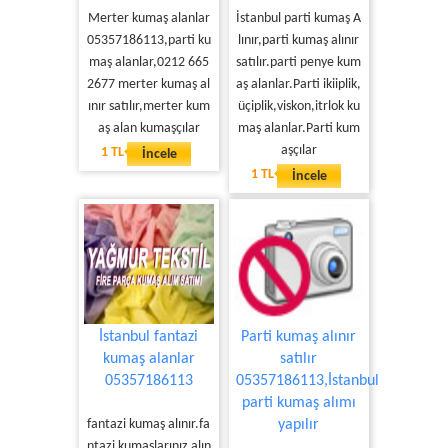
Merter kumaş alanlar
İstanbul parti kumaş A
05357186113,parti ku
lınır,parti kumaş alınır
maş alanlar,0212 665
satılır.parti penye kum
2677 merter kumaş al
aş alanlar.Parti ikiiplik,
ınır satılır,merter kum
üçiplik,viskon,itrlok ku
aş alan kumaşçılar
maş alanlar.Parti kum
aşçılar
1 TL
İncele
1 TL
İncele
İstanbul fantazi
Parti kumaş alınır
kumaş alanlar
satılır
05357186113
05357186113,İstanbul
parti kumaş alımı
fantazi kumaş alınır.fa
yapılır
ntazi kumaşlarınız alın