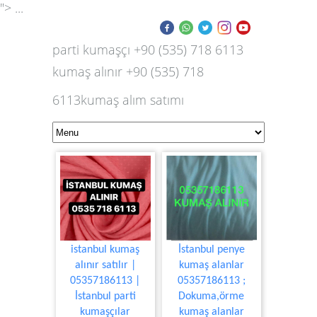
"> ...
parti kumaşçı +90 (535) 718 6113
kumaş alınır +90 (535) 718
6113kumaş alım satımı
istanbul kumaş
İstanbul penye
alınır satılır |
kumaş alanlar
05357186113 |
05357186113 ;
İstanbul parti
Dokuma,örme
kumaşçılar
kumaş alanlar