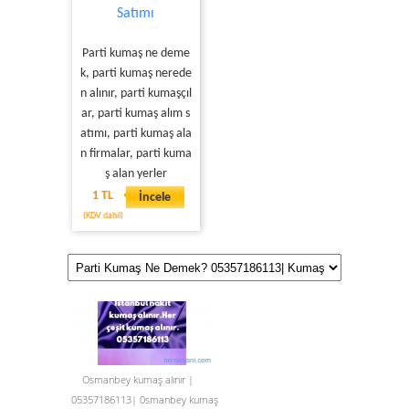
Satımı
Parti kumaş ne deme
k, parti kumaş nerede
n alınır, parti kumaşçıl
ar, parti kumaş alım s
atımı, parti kumaş ala
n firmalar, parti kuma
ş alan yerler
1 TL
İncele
(KDV dahil)
Osmanbey kumaş alınır |
05357186113| 0smanbey kumaş