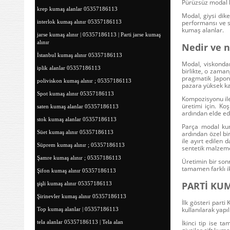
Pürüzsüz modal li
krep kumaş alanlar 05357186113
Modal, giysi
dike
performansı ve s
interlok kumaş alınır 05357186113
kumaş alanlar.
jarse kumaş alınır | 05357186113 | Parti jarse kumaş
alınır
Nedir ve n
İstanbul kumaş alınır 05357186113
Modal, viskondan
iplik alanlar 05357186113
birlikte, o zaman
pragmatik Japon
poliviskon kumaş alınır ; 05357186113
pazara yüksek ka
Spot kumaş alınır 05357186113
Kompozisyonu ile 
üretimi için. Ko
saten kumaş alanlar 05357186113
ardından elde ed
stok kumaş alanlar 05357186113
Parça modal kum
Süet kumaş alınır 05357186113
ardından özel bir
ile ayırt edilen 
Süprem kumaş alınır ; 05357186113
sentetik malzeme
Şamre kumaş alınır ; 05357186113
Üretimin bir so
tamamen farklı i
Şifon kumaş alınır 05357186113
PARTİ KUMA
şişli kumaş alınır 05357186113
Şirinevler kumaş alınır 05357186113
İlk gösteri
parti
kullanılarak yapıl
Top kumaş alanlar | 05357186113
İkinci tip ise t
tela alanlar 05357186113 | Tela alan