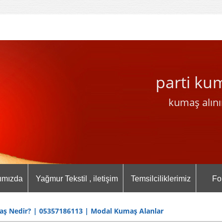
parti ku
kumaş alını
ımızda
Yağmur Tekstil , iletişim
Temsilciliklerimiz
Fo
ş Nedir? | 05357186113 | Modal Kumaş Alanlar