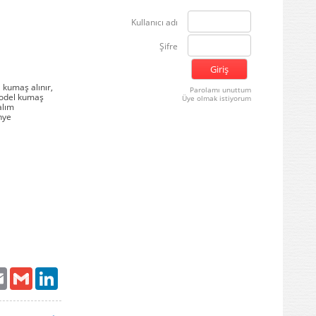
Kullanıcı adı
Şifre
 kumaş alınır,
Parolamı unuttum
model kumaş
Üye olmak istiyorum
alım
nye
ter
Email
Gmail
LinkedIn