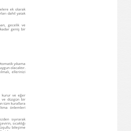
elere ek olarak
ları dahil yatak
an, gecelik ve
 kadar geniş bir
 Otomatik yıkama
uygun olacaktır.
lmalı, ellerinizi
k kurur ve eğer
k ve düzgün bir
ün tüm kurallara
ltma önlemleri
ezden sıyırarak
virin, sıcaklığı
oşullu bileşime