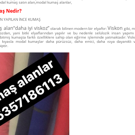
al kumaş satın alan,modal kumaş alanlar,
ş Nedir?
DEN YAPILAN İNCE KUMAŞ
alan“daha iyi viskoz”
Viskon
olarak bilinen modern bir elyaftır:
gibi, m
zdan, yani bitki elyaflarından yapılır ve bu nedenle selülozik insan yapımı e
 bitmiş kumaşta farklı özelliklere sahip olan eğirme işleminde yatmaktadır: Vi
 kıyasla modal kumaşlar daha pürüzsüz, daha emici, daha ısıya dayanıklı 
ptir.