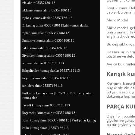
giysiler çift ku
tela alınır 05357186113
Spot kumaş
. Do
tekleme kumaş alınır 05357186113
yapısı. Bu param
topbaşı kumaş alanlar 05357186113
Micro Modal
tül kumaş alınır 05357186113,tül kumaş alanlar
Mikro model, ge
ömrü sunar. Tek 
toptan kumaş alınır 05357186113
alışılmadık derec
Ümraniye kumaş alınır 05357186113
Bu değişiklik, iç 
nakit kumaş alınır 05357186113
Hassas ürünleri
büzülme ve defo
Giyimkent kumaş alınır 05357186113
fermuar alanlar 05357186113
Ayrıca bu ürünler
Bahçelievler kumaş alanlar 05357186113
Karışık k
Kaşmir kumaş alınır 05357186113
Karışımlı kumaşl
suni deri alınır 05357186113
büyük ölçüde azal
50’ye ulaşabildi
Terikoton kumaş alınır |05357186113 | Terrycoton
dokunuşu hoş hale
kumaş alan
PARÇA KU
payetli kumaş alınır 05357186113
Döşemelik kumaş alınır 05357186113
Diğer bir popüler
giysiler ve çorap
polar kumaş alınır | 05357186113 | Parti polar kumaş
bu tür şeyler iyi
Pullu kumaş alınır ,05357186113
Hangi ürün