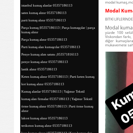
modal kumaş,mod
istanbul kumaş alanlar 05357186113
Modal Kuma
saten kumaş alınır 05357186113
BİTKİ LİFLERİN
parti kumaş alınır 05357186113
Modal kumaş 
Parça kumaş |05357186113 | Parça kumaşçılar | parça
yüzde 100 selülo
kumaş alınır
Viskondan farkı,
Parça kumaş alınır 05357186113
diğer kumaşlara
mukavemete sahi
Parti kumaş alan kumaşcılar 05357186113
Penye kumaş alım satımı ;053571816113
penye kumaş alınır 05357186113
lastik alınır 05357186113
Keten kumaş alınır 05357186113 | Parti keten kumaş
kot kumaş alınır 05357186113
Kumaş alanlar 05357186113 | Yağmur Tekstil
kumaş alan firmalar 05357186113 | Yağmur Tekstil
örme kumaş alınır 05357186113 | Parti örme kumaş
alınır
lakost kumaş alınır 05357186113
terikoton kumaş alınır 05357186113