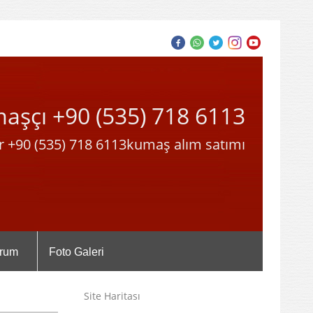
maşçı +90 (535) 718 6113
r +90 (535) 718 6113kumaş alım satımı
rum
Foto Galeri
Site Haritası