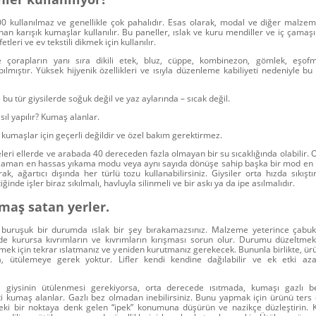
 kullanılmaz ve genellikle çok pahalıdır.
Esas olarak, modal ve diğer malzem
an karışık kumaşlar kullanılır. Bu paneller, ıslak ve kuru mendiller ve iç çamaşır
etleri ve ev tekstili dikmek için kullanılır.
çorapların yanı sıra dikili etek, bluz, cüppe, kombinezon, gömlek, eşofm
ılmıştır. Yüksek hijyenik özellikleri ve ısıyla düzenleme kabiliyeti nedeniyle bu
 tür giysilerde soğuk değil ve yaz aylarında – sıcak değil.
ıl yapılır? Kumaş alanlar.
 kumaşlar için geçerli değildir ve özel bakım gerektirmez.
ri ellerde ve arabada 40 dereceden fazla olmayan bir su sıcaklığında olabilir.
o zaman en hassas yıkama modu veya aynı sayıda dönüşe sahip başka bir mod en 
ak, ağartıcı dışında her türlü tozu kullanabilirsiniz. Giysiler orta hızda sıkıştırı
inde işler biraz sıkılmalı, havluyla silinmeli ve bir askı ya da ipe asılmalıdır.
umaş satan yerler.
buruşuk bir durumda ıslak bir şey bırakamazsınız. Malzeme yeterince çabu
ilde kurursa kıvrımların ve kıvrımların kırışması sorun olur. Durumu düzeltme
ek için tekrar ıslatmanız ve yeniden kurutmanız gerekecek. Bununla birlikte, ür
 ütülemeye gerek yoktur. Lifler kendi kendine dağılabilir ve ek etki aza
e, giysinin ütülenmesi gerekiyorsa, orta derecede ısıtmada, kumaşı gazlı b
ti kumaş alanlar.
Gazlı bez olmadan inebilirsiniz. Bunu yapmak için ürünü ters çe
deki bir noktaya denk gelen “ipek” konumuna düşürün ve nazikçe düzleştirin. K