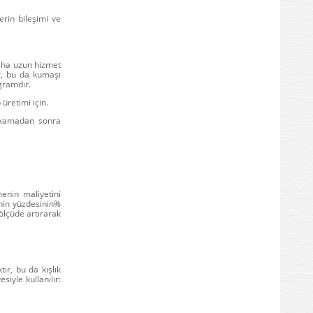
lerin bileşimi ve
aha uzun hizmet
ir, bu da kumaşı
 gramdır.
 üretimi için.
yıkamadan sonra
enin maliyetini
şenin yüzdesinin%
ölçüde artırarak
ır, bu da kışlık
siyle kullanılır: