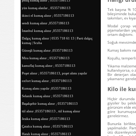
peluş kumaş alınır ; 05357186113
yün kumaş alanlar , 05357186113
Tek başına % 100
bileşiminde bulun
ikinci el kumaş alınır ; 05357186113
takımları, ev kıyaf
sendi kumaş alınır ,05357186113
Modal çorap
ve 
pijamalardan yap
İstanbul kumaş alınır ,05357186113
ortam dağıtımı.
Dalgıç kumaş alınır | 0535 718 61 13 | Parti dalgıç
Soğuk mevsimde bu
kumaş | Scuba
Kumaş bakımı nas
Güneşli kumaş alınır ,05357186113
Koşullu, temperli
Mira kumaş alınır ; 05357186113
Yıkama malzemele
kamuflaj kumaş alınır ; 05357186113
kullanılıyorsa, 
Poşet alınır ; 05357186113, poşet alımı yapılır
Bir deterjan olar
yıkamanız gerektiğ
oxfort kumaş alınır ; 05357186113
Kilo ile k
Kumaş alımı yapılır ;05357186113
Selanik kumaş alınır ; 05357186113
Hiçbir durumda 
giysiler bu şek
Başakşehir kumaş alınır ; 05357186113
görünüm elde etm
göre kurumuşsa,
tül alınır ;05357186113 , tül kumaş alınır
gerektirmez.
Jesika kumaş alınır ;05357186113
Bununla birlikt
Çatalca kumaş alınır ; 05357186113
yapılmalıdır.
Par
ütü düzenleyici
Hatalı kumaş alınır ; 05357186113