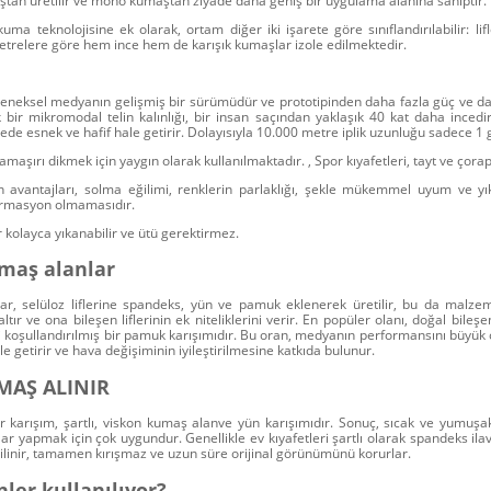
maştan üretilir ve mono kumaştan ziyade daha geniş bir uygulama alanına sahiptir.
kuma teknolojisine ek olarak, ortam diğer iki işarete göre sınıflandırılabilir: lif
etrelere göre hem ince hem de karışık kumaşlar izole edilmektedir.
leneksel medyanın gelişmiş bir sürümüdür ve prototipinden daha fazla güç ve d
bir mikromodal telin kalınlığı, bir insan saçından yaklaşık 40 kat daha inced
ede esnek ve hafif hale getirir. Dolayısıyla 10.000 metre iplik uzunluğu sadece 1
çamaşırı dikmek için yaygın olarak kullanılmaktadır. , Spor kıyafetleri, tayt ve çorap
n avantajları, solma eğilimi, renklerin parlaklığı, şekle mükemmel uyum ve 
rmasyon olmamasıdır.
 kolayca yıkanabilir ve ütü gerektirmez.
umaş alanlar
ar
, selüloz liflerine spandeks, yün ve pamuk eklenerek üretilir, bu da malzem
tır ve ona bileşen liflerinin ek niteliklerini verir. En popüler olanı, doğal bile
ği koşullandırılmış bir pamuk karışımıdır. Bu oran, medyanın performansını büyük 
 getirir ve hava değişiminin iyileştirilmesine katkıda bulunur.
MAŞ ALINIR
 karışım, şartlı,
viskon kumaş alan
ve yün karışımıdır. Sonuç, sıcak ve yumuşakt
lar yapmak için çok uygundur. Genellikle ev kıyafetleri şartlı olarak spandeks ilave
 silinir, tamamen kırışmaz ve uzun süre orijinal görünümünü korurlar.
ler kullanılıyor?