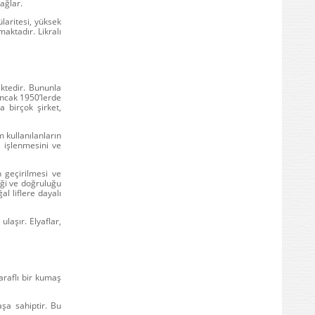
sağlar.
laritesi, yüksek
nmaktadır.
Likralı
ktedir. Bununla
 Ancak 1950’lerde
 birçok şirket,
m kullanılanların
a işlenmesini ve
 geçirilmesi ve
liği ve doğruluğu
l liflere dayalı
ulaşır. Elyaflar,
araflı bir kumaş
aşa sahiptir. Bu