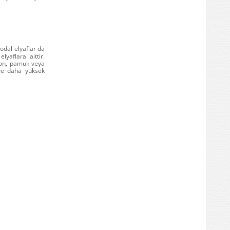
odal elyaflar da
lyaflara aittir.
skon, pamuk veya
ve daha yüksek