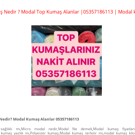
 Nedir ? Modal Top Kumaş Alanlar |05357186113 | Modal 
edir? Modal Kumaş Alanlar 05357186113
ağlıklı mı,Micro modal nedir,Modal Ne demek,Modal kumaş fiyatlar
l kumaş yazlık mı,Polyester kumaş,Modal kumaş terletir mi,modal kumaş kilo fi