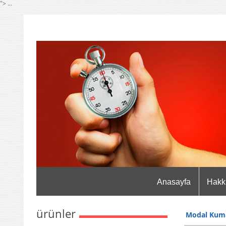
"> ...
Anasayfa
Hakk
ürünler
Modal Kuma