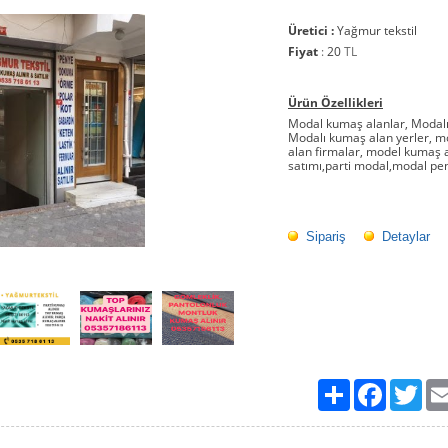
Üretici :
Yağmur tekstil
Fiyat
:
20
TL
Ürün Özellikleri
Modal kumaş alanlar, Modalı
Modalı kumaş alan yerler, 
alan firmalar, model kumaş 
satımı,parti modal,modal pe
Sipariş
Detaylar
Paylaş
Facebook
Twit