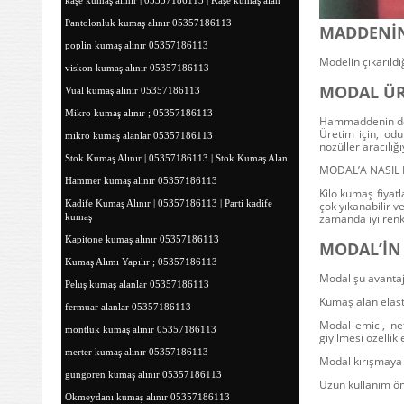
kaşe kumaş alınır | 05357186113 | Kaşe kumaş alan
Pantolonluk kumaş alınır 05357186113
MADDENİN
poplin kumaş alınır 05357186113
Modelin çıkarıldı
viskon kumaş alınır 05357186113
MODAL ÜR
Vual kumaş alınır 05357186113
Mikro kumaş alınır ; 05357186113
Hammaddenin doğa
Üretim için, odu
mikro kumaş alanlar 05357186113
nozüller aracılığı
Stok Kumaş Alınır | 05357186113 | Stok Kumaş Alan
MODAL’A NASIL
Hammer kumaş alınır 05357186113
Kilo kumaş fiyatla
Kadife Kumaş Alınır | 05357186113 | Parti kadife
çok yıkanabilir 
zamanda iyi renkl
kumaş
Kapitone kumaş alınır 05357186113
MODAL’İN 
Kumaş Alımı Yapılır ; 05357186113
Modal şu ​​avantaj
Peluş kumaş alanlar 05357186113
Kumaş alan
elast
fermuar alanlar 05357186113
Modal emici, ne
montluk kumaş alınır 05357186113
giyilmesi özellikl
merter kumaş alınır 05357186113
Modal kırışmaya 
güngören kumaş alınır 05357186113
Uzun kullanım öm
Okmeydanı kumaş alınır 05357186113