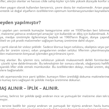
fler, alerjisi olanlar ve hassas cilde sahip kişiler için bile yüksek düzeyde konfor 
rken yaygın olarak kullanılan benzersiz, çevre dostu bir malzemedir. Artan popü
entetik ve doğal elyafların özelliklerinin optimum kombinasyonundan kaynakla
eyden yapılmıştır?
 yapılan yarı sentetik kumaşlar kategorisine aittir
ve 1930’lardan beri bilinme
, malzeme yalnızca endüstriyel amaçlar için kullanıldı ve dikiş için kullanılmadı.
ya, medya üretimiyle ilgilenmeye başladı ve 1960’ların Bugün, dünya çapında
liteli ve çok pratik malzemeler sağlayan kumaş üretimine dahil oluyor.
şartlı olarak bir viskoz şeklidir. Sadece klorsuz kayın selülozu, okaliptüs veya ça
şullu bir üretim süreci, odun yongalarının ondan selüloz liflerinin çıkarılmasıyl
ilen malzemenin kimyasal işlemden geçirilmesini içerir.
aş alanlar.
Bu işlemin özü, selülozun yüksek mukavemetli delikli formlardan
 çözelti içine daldırılmasıdır. Bu teknolojinin bir sonucu olarak, olağanüstü hafif
dayanıklı lifler elde etmek mümkündür. Bu özelliklerden dolayı, modal üretim, doğa
lere bağlanabilir.
nraki aşamasında ince
parti iplikler
, kumaşın fiilen üretildiği dokuma makinelerine 
ki kumaş türü sağlayan iki şekilde medya üretimine dokunur.
Ş ALINIR – İPLİK – ALINIR.
 Kumaş
, belirsiz bir şekilde ipeği andıran ince ve yumuşak bir malzeme olan tek t
mıştır.
am tersine kadife bir yüzeyi andıran ve yumuşak bir tişörtü andıran havlu kum