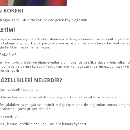
 KÖKENİ
ğı ağaç genellikle Orta Avrupa’dan gelen kayın ağacıdır.
ETİMİ
l kökenine rağmen Modal, işlenmesi nedeniyle kimyasal ve sentetik elyaf olarak 
n kabuğu soyulur, küçük parçalara ayrılır, işlenir ve son olarak bir makine e
yla bir fiber malzeme haline getirilir.
 BAKARIM?
rı.
Pamuklu ürünler ve diğer elyaflar gibi
modal
da özellikle dayanıklıdır, alkali 
ve bu nedenle bakımı kolaydır – sık yıkamalar kumaşa zarar veremez, yumuşak ve r
endirilebilir.
ÖZELLİKLERİ NELERDİR?
lara ve özelliklere sahiptir:
iktir ve boyutsal olarak sabittir – örneğin hırkalar ve kazaklar için idealdir.
fes alabilen, yumuşak ve sevimli olduğu için, deri ile doğrudan temas ettiğin
e rahattır – çamaşır için idealdir.
dayanıklıdır.
rü, kumaşı özellikle popüler kılar.
Kilo kumaş fiyatları.