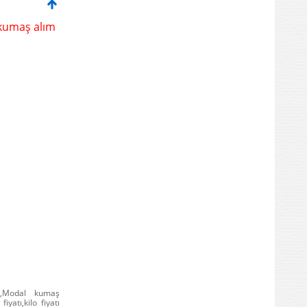
kumaş alım
ı,Modal kumaş
yatı,kilo fiyatı